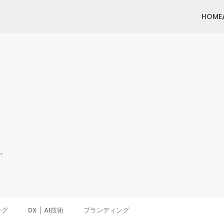
HOME
す。
ング
DX │ AI技術
ブランディング