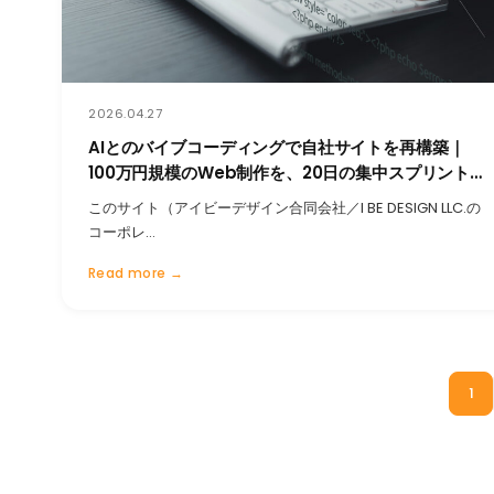
2026.04.27
AIとのバイブコーディングで自社サイトを再構築｜
100万円規模のWeb制作を、20日の集中スプリントと
AI利用料2万で仕上げたケーススタディ
このサイト（アイビーデザイン合同会社／I BE DESIGN LLC.の
コーポレ…
Read more →
1